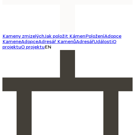
Kameny zmizelých
Jak položit Kámen
Položení
Adopce
Kamene
Adopce
Adresář Kamenů
Adresář
Události
O
projektu
O projektu
EN