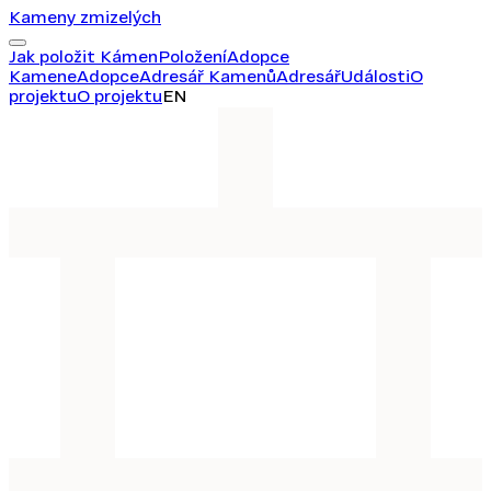
Kameny zmizelých
Jak položit Kámen
Položení
Adopce
Kamene
Adopce
Adresář Kamenů
Adresář
Události
O
projektu
O projektu
EN