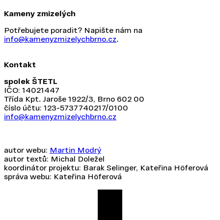
Kameny zmizelých
Potřebujete poradit? Napište nám na
info@kamenyzmizelychbrno.cz
.
Kontakt
spolek ŠTETL
IČO: 14021447
Třída Kpt. Jaroše 1922/3, Brno 602 00
číslo účtu: 123-5737740217/0100
info@kamenyzmizelychbrno.cz
autor webu:
Martin Modrý
autor textů: Michal Doležel
koordinátor projektu: Barak Selinger, Kateřina Höferová
správa webu: Kateřina Höferová