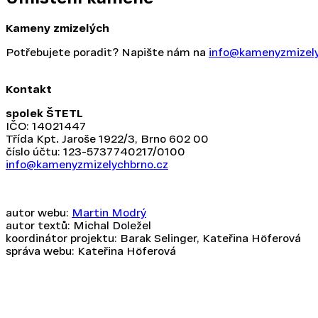
Kameny zmizelých
Potřebujete poradit? Napište nám na
info@kamenyzmizely
Kontakt
spolek ŠTETL
IČO: 14021447
Třída Kpt. Jaroše 1922/3, Brno 602 00
číslo účtu: 123-5737740217/0100
info@kamenyzmizelychbrno.cz
autor webu:
Martin Modrý
autor textů: Michal Doležel
koordinátor projektu: Barak Selinger, Kateřina Höferová
správa webu: Kateřina Höferová