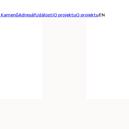
ř Kamenů
Adresář
Události
O projektu
O projektu
EN