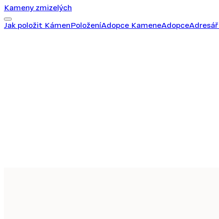
Kameny zmizelých
Jak položit Kámen
Položení
Adopce Kamene
Adopce
Adresá