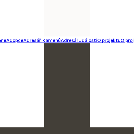
ene
Adopce
Adresář Kamenů
Adresář
Události
O projektu
O pro